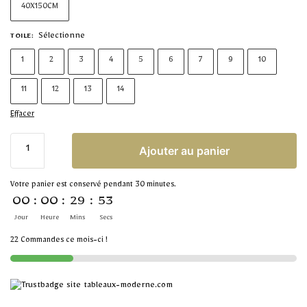
40X150CM
Sélectionne
TOILE
:
1
2
3
4
5
6
7
9
10
11
12
13
14
Effacer
Ajouter au panier
Votre panier est conservé pendant 30 minutes.
00
:
00
:
29
:
52
Jour
Heure
Mins
Secs
22 Commandes ce mois-ci !