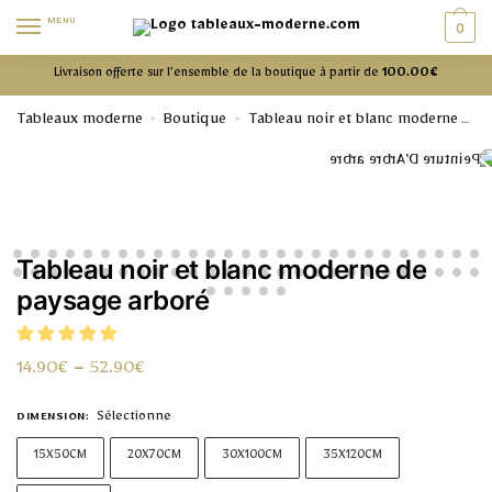
MENU
0
Livraison offerte sur l’ensemble de la boutique à partir de
100.00€
Tableaux moderne
Boutique
Tableau noir et blanc moderne
»
»
Ta
Tableau noir et blanc moderne de
paysage arboré
14.90
€
–
52.90
€
Sélectionne
DIMENSION
:
15X50CM
20X70CM
30X100CM
35X120CM