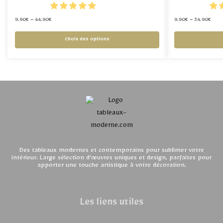
9.90
€
–
44.90
€
9.90
€
–
34.90
€
Choix des options
Des tableaux modernes et contemporains pour sublimer votre
intérieur. Large sélection d'œuvres uniques et design, parfaites pour
apporter une touche artistique à votre décoration.
Les liens utiles