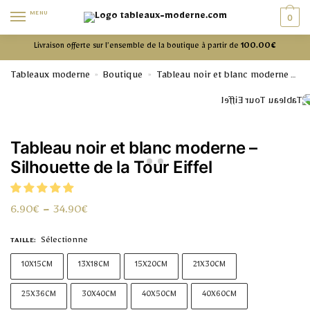
MENU
0
Livraison offerte sur l’ensemble de la boutique à partir de
100.00€
Tableaux moderne
Boutique
Tableau noir et blanc moderne
»
»
Ta
Tableau noir et blanc moderne –
Silhouette de la Tour Eiffel
6.90
€
–
34.90
€
Sélectionne
TAILLE
:
10X15CM
13X18CM
15X20CM
21X30CM
25X36CM
30X40CM
40X50CM
40X60CM