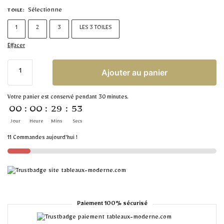
Sélectionne
TOILE
:
1
2
3
LES 3 TOILES
Effacer
Ajouter au panier
Votre panier est conservé pendant 30 minutes.
00
:
00
:
29
:
53
Jour
Heure
Mins
Secs
11 Commandes aujourd'hui !
Paiement 100% sécurisé