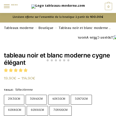
MENU
0
Livraison offerte sur l’ensemble de la boutique à partir de
100.00€
Tableaux moderne
Boutique
Tableau noir et blanc moderne
»
»
ta
tableau noir et blanc moderne cygne
élégant
19.90
€
–
114.90
€
Sélectionne
TAILLE
:
21X30CM
30X40CM
40X50CM
50X70CM
60X80CM
60X90CM
70X100CM