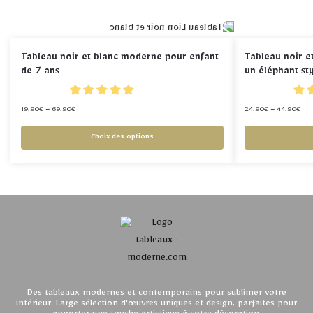
Tableau noir et blanc moderne pour enfant
Tableau noir e
de 7 ans
un éléphant st
19.90
€
–
69.90
€
24.90
€
–
44.90
€
Choix des options
Des tableaux modernes et contemporains pour sublimer votre
intérieur. Large sélection d'œuvres uniques et design, parfaites pour