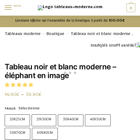
MENU
0
Livraison offerte sur l’ensemble de la boutique à partir de
100.00€
Tableaux moderne
Boutique
Tableau noir et blanc moderne
»
»
Ta
Tableau noir et blanc moderne –
éléphant en image
14.90
€
–
39.90
€
Sélectionne
TAILLE
:
20X25CM
21X30CM
30X40CM
40X50CM
50X70CM
60X80CM