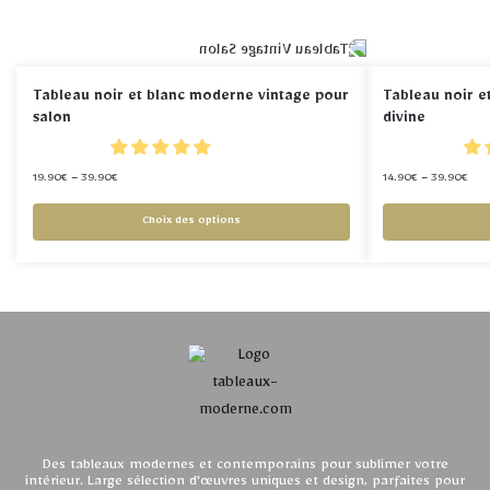
Tableau noir et blanc moderne vintage pour
Tableau noir e
salon
divine
19.90
€
–
39.90
€
14.90
€
–
39.90
€
Choix des options
Des tableaux modernes et contemporains pour sublimer votre
intérieur. Large sélection d'œuvres uniques et design, parfaites pour