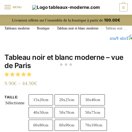
MENU
0
100.00€
Livraison offerte sur l’ensemble de la boutique à partir de
Tableaux moderne
»
Boutique
»
Tableau noir et blanc moderne
»
Tableau noir et blanc moderne – vue de Paris
Tableau noir et blanc moderne – vue
de Paris
9.90
€
–
44.90
€
TAILLE
:
15x20cm
20x25cm
30x40cm
Sélectionne
40x50cm
50x70cm
50x75cm
60x80cm
60x90cm
70x100cm