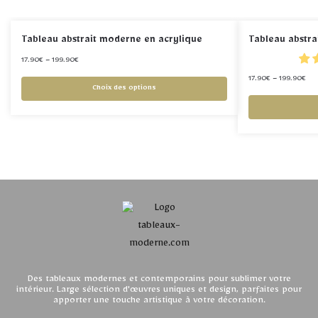
Tableau abstrait moderne en acrylique
Tableau abstrai
17.90
€
–
199.90
€
17.90
€
–
199.90
€
Choix des options
Des tableaux modernes et contemporains pour sublimer votre
intérieur. Large sélection d'œuvres uniques et design, parfaites pour
apporter une touche artistique à votre décoration.