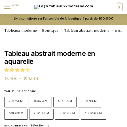
MENU
0
Livraison offerte sur l’ensemble de la boutique à partir de
100.00€
Tableaux moderne
Boutique
Tableau abstrait moderne
»
»
»
Tableau abstrait moderne en aquarelle
Tableau abstrait moderne en
aquarelle
17.90
€
–
199.90
€
Sélectionne
TAILLE
:
20X25CM
30X45CM
45X60CM
50X70CM
60X90CM
70X100CM
80X120CM
100X140CM
Sélectionne
ENCADREMENT
: