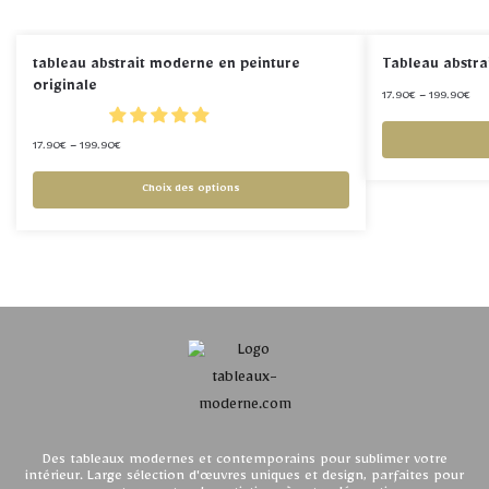
tableau abstrait moderne en peinture
Tableau abstra
originale
17.90
€
–
199.90
€
17.90
€
–
199.90
€
Choix des options
Des tableaux modernes et contemporains pour sublimer votre
intérieur. Large sélection d'œuvres uniques et design, parfaites pour