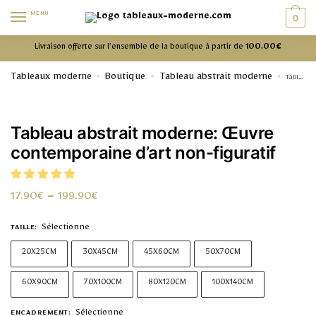
MENU
0
Livraison offerte sur l’ensemble de la boutique à partir de
100.00€
Tableaux moderne
Boutique
Tableau abstrait moderne
»
»
»
Tableau abstrait moderne: Œuvre contemporaine d’art non-figuratif
Tableau abstrait moderne: Œuvre
contemporaine d’art non-figuratif
17.90
€
–
199.90
€
Sélectionne
TAILLE
:
20X25CM
30X45CM
45X60CM
50X70CM
60X90CM
70X100CM
80X120CM
100X140CM
Sélectionne
ENCADREMENT
: