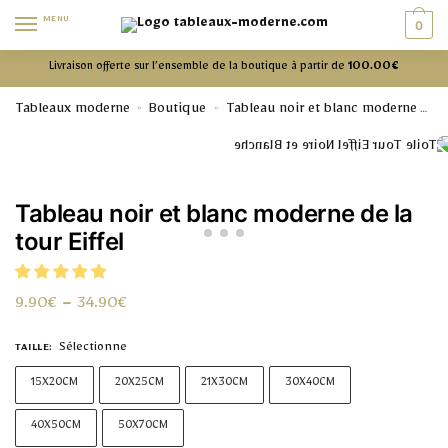
MENU
0
Livraison offerte sur l’ensemble de la boutique à partir de
100.00€
Tableaux moderne
Boutique
Tableau noir et blanc moderne
»
»
Ta
Tableau noir et blanc moderne de la
tour Eiffel
9.90
€
–
34.90
€
Sélectionne
TAILLE
:
15X20CM
20X25CM
21X30CM
30X40CM
40X50CM
50X70CM