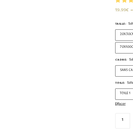
19.99
€
Sé
TAILLE
:
20X30C
70X100
Sé
CADRE
:
SANS C
Sél
TOILE
:
TOILE 1
Effacer