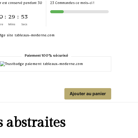
r est conservé pendant 30
23 Commandes ce mois-ci !
0
:
29
:
53
re
Mins
Secs
Paiement 100% sécurisé
Ajouter au panier
 abstraites