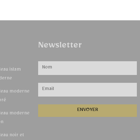
Newsletter
leau islam
derne
leau moderne
oré
ENVOYER
leau moderne
on
leau noir et