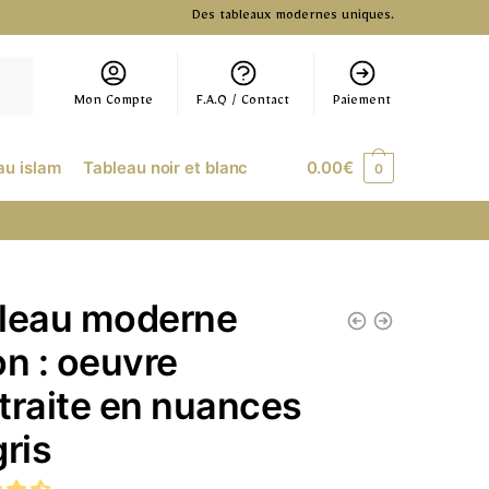
Des tableaux modernes uniques.
Mon Compte
F.A.Q / Contact
Paiement
au islam
Tableau noir et blanc
0.00
€
0
leau moderne
on : oeuvre
traite en nuances
gris