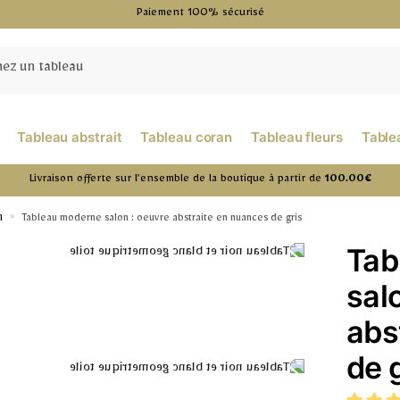
Paiement 100% sécurisé
Tableau abstrait
Tableau coran
Tableau fleurs
Table
Livraison offerte sur l’ensemble de la boutique à partir de
100.00€
n
»
Tableau moderne salon : oeuvre abstraite en nuances de gris
Tab
sal
abs
de 