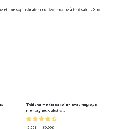
ue et une sophistication contemporaine à tout salon. Son
ue
Tableau moderne salon avec paysage
montagneux abstrait
19.99
€
–
189.99
€