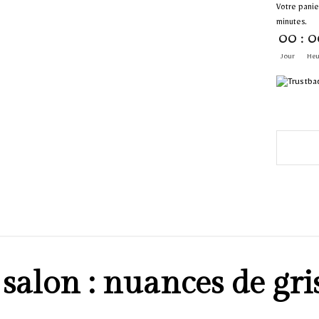
Votre panie
minutes.
00
:
0
Jour
Heu
alon : nuances de gris