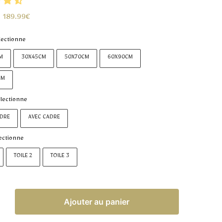
–
189.99
€
lectionne
M
30X45CM
50X70CM
60X90CM
CM
lectionne
ADRE
AVEC CADRE
ectionne
TOILE 2
TOILE 3
Ajouter au panier