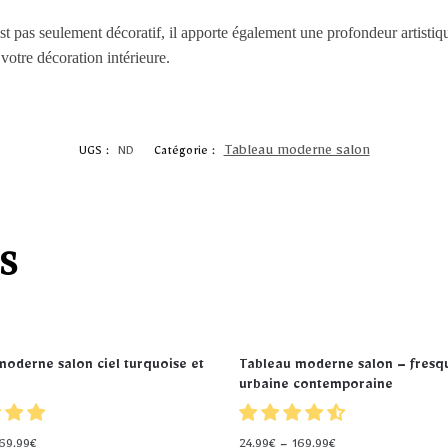
t pas seulement décoratif, il apporte également une profondeur artistiq
 votre décoration intérieure.
Tableau moderne salon
UGS :
ND
Catégorie :
s
moderne salon ciel turquoise et
Tableau moderne salon – fresq
urbaine contemporaine
69.99
€
24.99
€
–
169.99
€