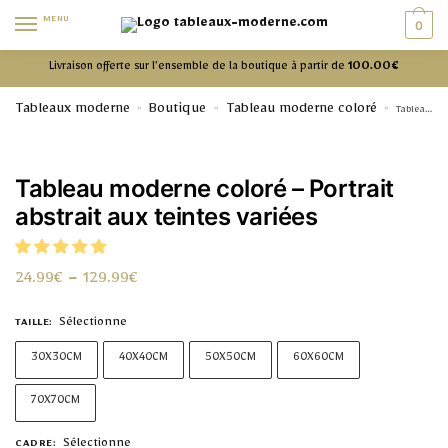
MENU
0
Livraison offerte sur l’ensemble de la boutique à partir de
100.00€
Tableaux moderne
Boutique
Tableau moderne coloré
»
»
»
Tableau moderne coloré – Portrait abstrait aux teintes variées
Tableau moderne coloré – Portrait
abstrait aux teintes variées
24.99
€
–
129.99
€
Sélectionne
TAILLE
:
30X30CM
40X40CM
50X50CM
60X60CM
70X70CM
Sélectionne
CADRE
: