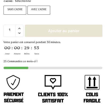
Sélectionne
CADRE
:
SANS CADRE
AVEC CADRE
Ajouter au panier
Votre panier est conservé pendant 30 minutes.
00
:
00
:
29
:
53
Jour
Heure
Mins
Secs
25 Commandes ce mois-ci !