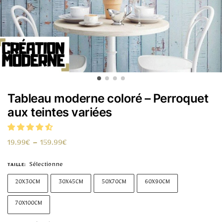
Tableau moderne coloré – Perroquet
aux teintes variées
19.99
€
–
159.99
€
Sélectionne
TAILLE
:
20X30CM
30X45CM
50X70CM
60X90CM
70X100CM