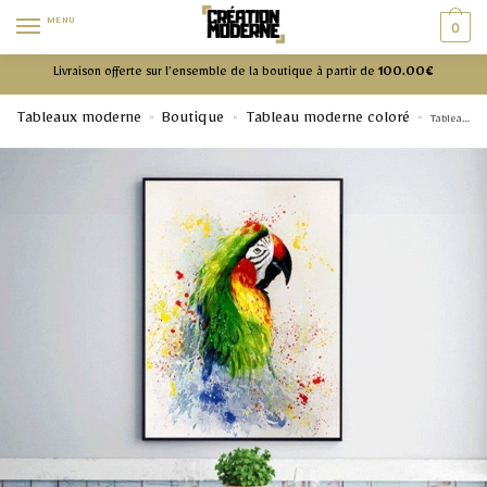
MENU
0
Livraison offerte sur l’ensemble de la boutique à partir de
100.00€
Tableaux moderne
Boutique
Tableau moderne coloré
»
»
»
Tableau moderne coloré – Perroquet aux teintes variées