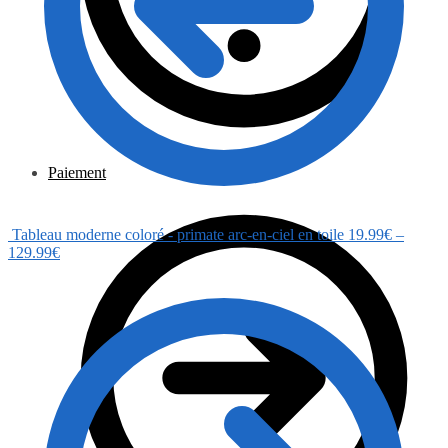
Paiement
Tableau moderne coloré - primate arc-en-ciel en toile
19.99
€
–
129.99
€