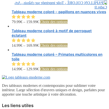
plusieurs
variations.
Les
Tableau moderne coloré – papillons en nuances vives
options
peuvent
Ce
79.99
€
–
159.99
€
Choix des options
être
produit
choisies
a
Tableau moderne coloré à motif de perroquet
sur
plusieurs
éclatant
la
variations.
page
Les
Ce
14.99
€
–
169.99
€
Choix des options
du
options
produit
produit
peuvent
a
Tableau moderne coloré – Primates multicolores en
être
plusieurs
toile
choisies
variations.
sur
Les
Ce
14.99
€
–
129.99
€
Choix des options
la
options
produit
page
peuvent
a
du
être
plusieurs
produit
choisies
Des tableaux modernes et contemporains pour sublimer votre
variations.
sur
intérieur. Large sélection d'œuvres uniques et design, parfaites pour
Les
la
apporter une touche artistique à votre décoration.
options
page
peuvent
du
être
Les liens utiles
produit
choisies