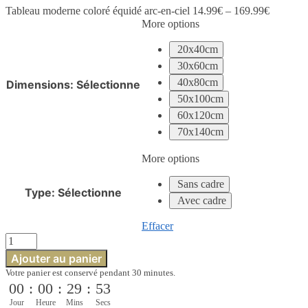
moderne
Tableau moderne coloré équidé arc-en-ciel
14.99
€
–
169.99
€
coloré
More options
équidé
arc-
20x40cm
en-
ciel
30x60cm
40x80cm
Dimensions
:
Sélectionne
50x100cm
60x120cm
70x140cm
More options
Sans cadre
Type
:
Sélectionne
Avec cadre
Effacer
quantité
de
Ajouter au panier
Tableau
Votre panier est conservé pendant 30 minutes.
moderne
00
:
00
:
29
:
52
coloré
équidé
Jour
Heure
Mins
Secs