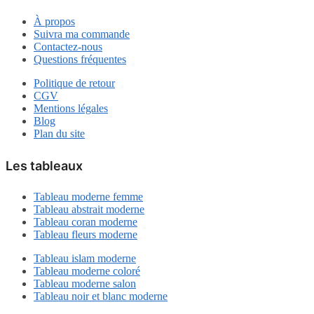
sur
À propos
la
Suivra ma commande
page
Contactez-nous
du
Questions fréquentes
produit
Politique de retour
CGV
Mentions légales
Blog
Plan du site
Les tableaux
Tableau moderne femme
Tableau abstrait moderne
Tableau coran moderne
Tableau fleurs moderne
Tableau islam moderne
Tableau moderne coloré
Tableau moderne salon
Tableau noir et blanc moderne