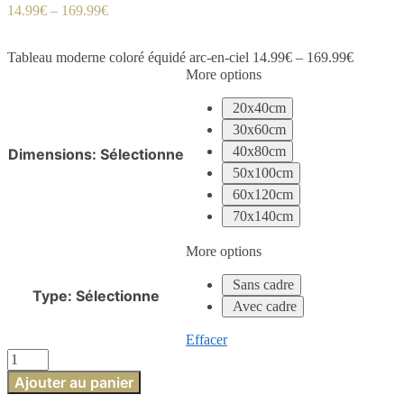
14.99
€
–
169.99
€
Tableau moderne coloré équidé arc-en-ciel
14.99
€
–
169.99
€
More options
20x40cm
30x60cm
40x80cm
Dimensions
:
Sélectionne
50x100cm
60x120cm
70x140cm
More options
Sans cadre
Type
:
Sélectionne
Avec cadre
Effacer
quantité
de
Ajouter au panier
Tableau