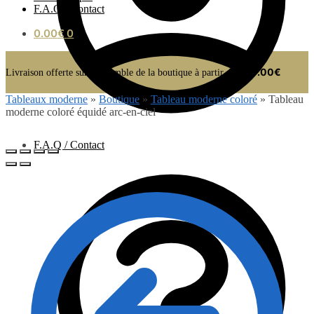
F.A.Q / Contact
0.00
€
0
100.00€
Livraison offerte sur l’ensemble de la boutique à partir de
Tableaux moderne
»
Boutique
»
Tableau moderne coloré
»
Tableau
moderne coloré équidé arc-en-ciel
F.A.Q / Contact