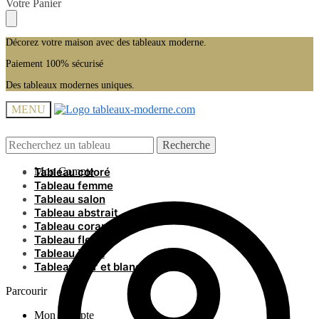
Skip
Skip
Votre Panier
to
to
navigation
content
Décorez votre maison avec des tableaux moderne.
Paiement 100% sécurisé
Des tableaux modernes uniques.
MENU
Recherche
Recherche
Recherche
Recherche
pour :
pour :
Mon Compte
Tableau coloré
Tableau femme
Tableau salon
Tableau abstrait
Tableau coran
Tableau fleurs
Tableau islam
Tableau noir et blanc
Parcourir
Mon Compte