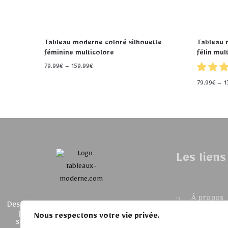
Tableau moderne coloré silhouette
Tableau 
féminine multicolore
félin mul
79.99
€
–
159.99
€
79.99
€
–
1
Les liens
À propos
Des tableaux modernes et contemporains
pour sublimer votre intérieur. Large
Nous respectons votre vie privée.
Suivra ma
sélection d'œuvres uniques et design,