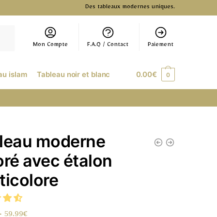
Des tableaux modernes uniques.
Mon Compte
F.A.Q / Contact
Paiement
au islam
Tableau noir et blanc
0.00
€
0
leau moderne
oré avec étalon
ticolore
–
59.99
€