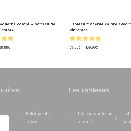
moderne coloré – portrait de
Tableau moderne coloré avec 
ticolore
vibrantes
39.99
€
79.99
€
–
159.99
€
 utiles
Les tableaux
Politique de
Tableau moderne
Tab
retour
femme
mo