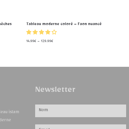
mèches
Tableau moderne coloré – Faon nuancé
14.99
€
–
129.99
€
Newsletter
leau islam
derne