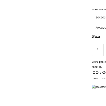
DIMENSIO
30X90C
70X210
Effacer
Votre panie
minutes.
00
:
0
Jour
Heu