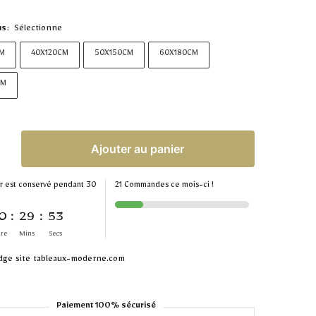
Sélectionne
NS
:
M
40X120CM
50X150CM
60X180CM
CM
Ajouter au panier
r est conservé pendant 30
21 Commandes ce mois-ci !
0
:
29
:
53
re
Mins
Secs
Paiement 100% sécurisé