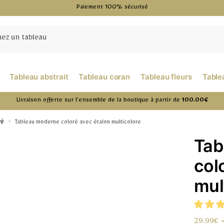
Paiement 100% sécurisé
Tableau abstrait
Tableau coran
Tableau fleurs
Table
Livraison offerte sur l’ensemble de la boutique à partir de
100.00€
ré
»
Tableau moderne coloré avec étalon multicolore
Tab
col
mul
29.99
€