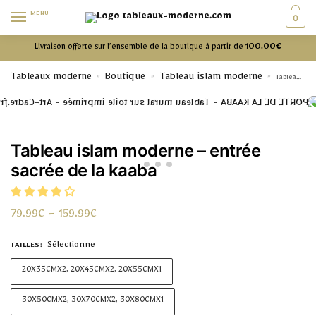
MENU
0
Livraison offerte sur l’ensemble de la boutique à partir de
100.00€
Tableaux moderne
Boutique
Tableau islam moderne
»
»
»
Tableau islam moderne – entrée sacrée de la kaaba
Tableau islam moderne – entrée
sacrée de la kaaba
79.99
€
–
159.99
€
Sélectionne
TAILLES
:
20X35CMX2, 20X45CMX2, 20X55CMX1
30X50CMX2, 30X70CMX2, 30X80CMX1