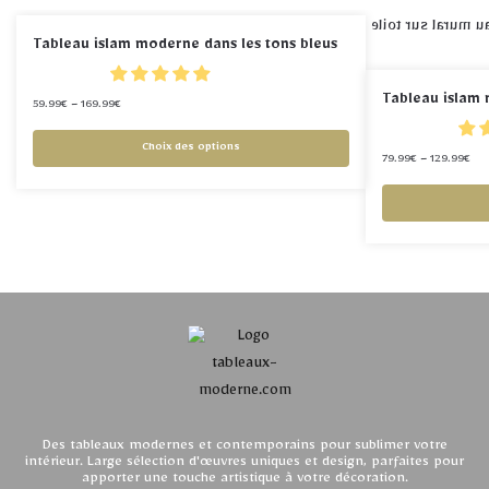
Tableau islam moderne dans les tons bleus
Tableau islam
59.99
€
–
169.99
€
Choix des options
79.99
€
–
129.99
€
Des tableaux modernes et contemporains pour sublimer votre
intérieur. Large sélection d'œuvres uniques et design, parfaites pour
apporter une touche artistique à votre décoration.