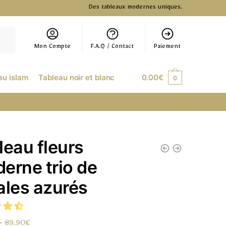
Des tableaux modernes uniques.
Mon Compte
F.A.Q / Contact
Paiement
au islam
Tableau noir et blanc
0.00
€
0
leau fleurs
erne trio de
ales azurés
–
89.90
€