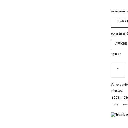
DIMENSIO
30X40C
MATIÈRE
:
AFFICHE
Effacer
Votre panie
minutes.
00
:
0
Jour
Heu