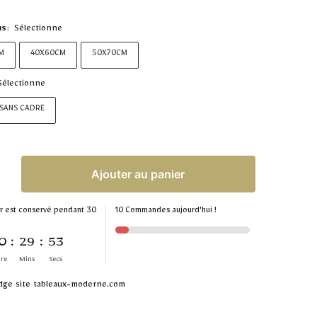
Sélectionne
NS
:
M
40X60CM
50X70CM
Sélectionne
 SANS CADRE
Ajouter au panier
r est conservé pendant 30
10 Commandes aujourd'hui !
0
:
29
:
53
re
Mins
Secs