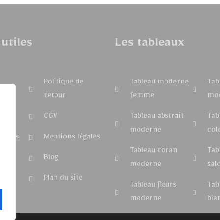
 utiles
Les tableaux
Politique de
Tableau moderne
Tab
retour
femme
mo
e
CGV
Tableau abstrait
Tab
moderne
col
-nous
Mentions légales
Tableau coran
Tab
Blog
moderne
sal
s
Plan du site
Tableau fleurs
Tab
moderne
bla