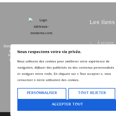
Les liens
À propos
Des tableaux modernes et contemporains
pour sublimer votre intérieur. Large
Nous respectons votre vie privée.
Suivra ma
sélection d'œuvres uniques et design,
parfaites pour apporter une touche
command
Nous utilisons des cookies pour améliorer votre expérience de
artistique à votre décoration.
navigation, diffuser des publicités ou des contenus personnalisés
Contactez
et analyser notre trafic. En cliquant sur « Tout accepter », vous
consentez à notre utilisation des cookies.
Questions
fréquente
PERSONNALISER
TOUT REJETER
ACCEPTER TOUT