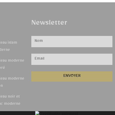
Newsletter
leau islam
derne
leau moderne
oré
ENVOYER
leau moderne
on
leau noir et
nc moderne