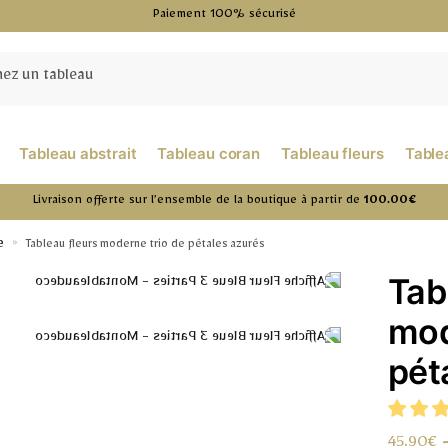
Paiement 100% sécurisé
Tableau abstrait
Tableau coran
Tableau fleurs
Table
Livraison offerte sur l’ensemble de la boutique à partir de
100.00€
e
»
Tableau fleurs moderne trio de pétales azurés
Tab
mod
pét
45.90
€