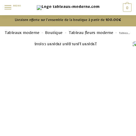
MENU
0
Livraison offerte sur l’ensemble de la boutique à partir de
100.00€
Tableaux moderne
Boutique
Tableau fleurs moderne
»
»
»
Tableau fleurs moderne – motif floral azur