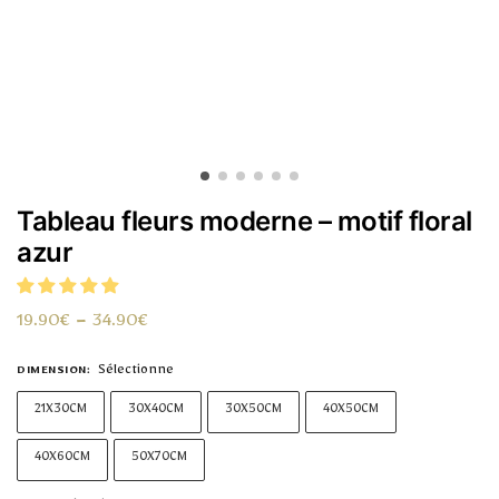
Tableau fleurs moderne – motif floral
azur
19.90
€
–
34.90
€
Sélectionne
DIMENSION
:
21X30CM
30X40CM
30X50CM
40X50CM
40X60CM
50X70CM