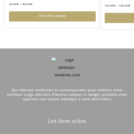
45.90
€
–
89.90
€
119.90
€
–
199.90
€
Choix des options
Des tableaux modernes et contemporains pour sublimer votre
intérieur. Large sélection d'œuvres uniques et design, parfaites pour
apporter une touche artistique à votre décoration.
Les liens utiles